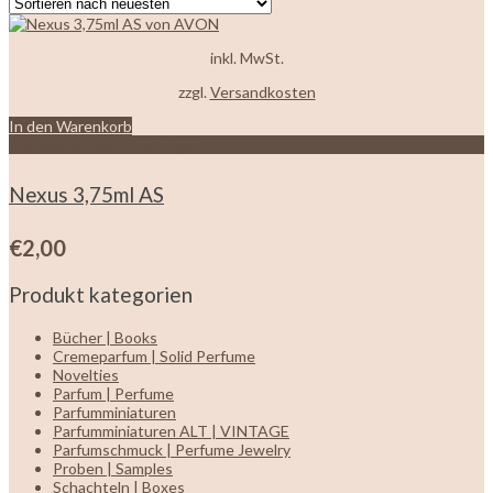
inkl. MwSt.
zzgl.
Versandkosten
In den Warenkorb
Zur Wunschliste hinzufügen
Nexus 3,75ml AS
€
2,00
Produkt kategorien
Bücher | Books
Cremeparfum | Solid Perfume
Novelties
Parfum | Perfume
Parfumminiaturen
Parfumminiaturen ALT | VINTAGE
Parfumschmuck | Perfume Jewelry
Proben | Samples
Schachteln | Boxes