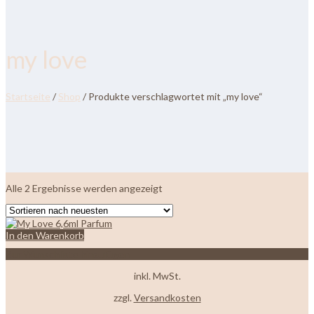
my love
Startseite
/
Shop
/ Produkte verschlagwortet mit „my love“
Nach
Alle 2 Ergebnisse werden angezeigt
neuesten
sortiert
In den Warenkorb
Zur Wunschliste hinzufügen
inkl. MwSt.
zzgl.
Versandkosten