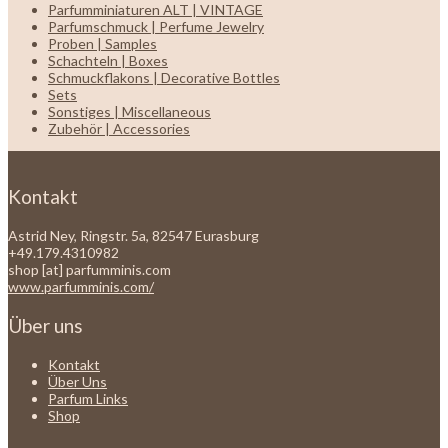
Parfumminiaturen ALT | VINTAGE
Parfumschmuck | Perfume Jewelry
Proben | Samples
Schachteln | Boxes
Schmuckflakons | Decorative Bottles
Sets
Sonstiges | Miscellaneous
Zubehör | Accessories
Kontakt
Astrid Ney, Ringstr. 5a, 82547 Eurasburg
+49.179.4310982
shop [at] parfumminis.com
www.parfumminis.com/
Über uns
Kontakt
Über Uns
Parfum Links
Shop