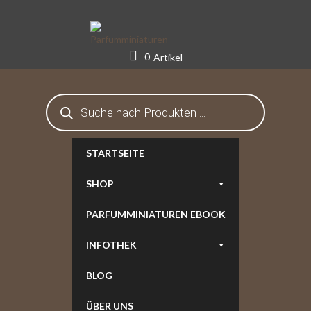
Skip
to
content
0
Artikel
Products
search
STARTSEITE
SHOP
PARFUMMINIATUREN EBOOK
INFOTHEK
BLOG
ÜBER UNS