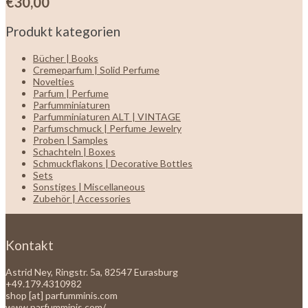
€
30,00
Produkt kategorien
Bücher | Books
Cremeparfum | Solid Perfume
Novelties
Parfum | Perfume
Parfumminiaturen
Parfumminiaturen ALT | VINTAGE
Parfumschmuck | Perfume Jewelry
Proben | Samples
Schachteln | Boxes
Schmuckflakons | Decorative Bottles
Sets
Sonstiges | Miscellaneous
Zubehör | Accessories
Kontakt
Astrid Ney, Ringstr. 5a, 82547 Eurasburg
+49.179.4310982
shop [at] parfumminis.com
www.parfumminis.com/