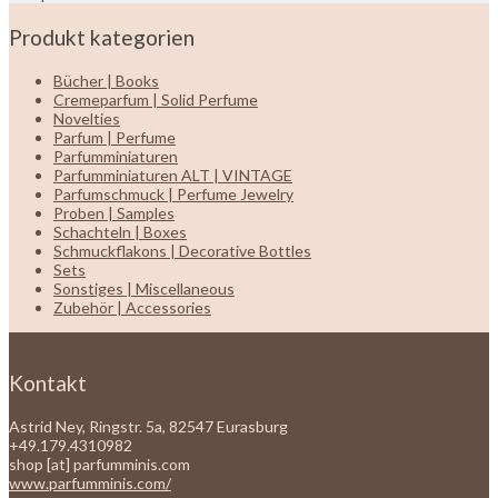
Produkt kategorien
Bücher | Books
Cremeparfum | Solid Perfume
Novelties
Parfum | Perfume
Parfumminiaturen
Parfumminiaturen ALT | VINTAGE
Parfumschmuck | Perfume Jewelry
Proben | Samples
Schachteln | Boxes
Schmuckflakons | Decorative Bottles
Sets
Sonstiges | Miscellaneous
Zubehör | Accessories
Kontakt
Astrid Ney, Ringstr. 5a, 82547 Eurasburg
+49.179.4310982
shop [at] parfumminis.com
www.parfumminis.com/