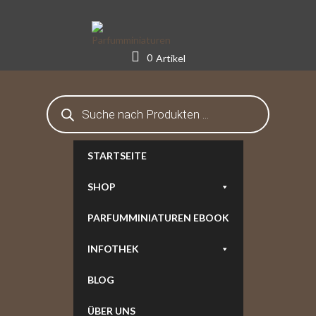
Skip
to
content
0
Artikel
Products
search
STARTSEITE
SHOP
PARFUMMINIATUREN EBOOK
INFOTHEK
BLOG
ÜBER UNS