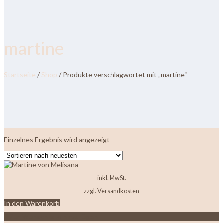
martine
Startseite
/
Shop
/ Produkte verschlagwortet mit „martine“
Einzelnes Ergebnis wird angezeigt
inkl. MwSt.
zzgl.
Versandkosten
In den Warenkorb
Zur Wunschliste hinzufügen