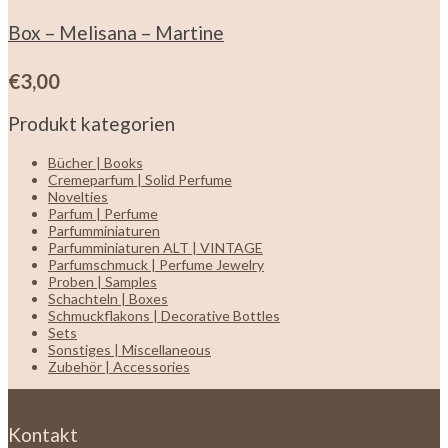
Box – Melisana – Martine
€
3,00
Produkt kategorien
Bücher | Books
Cremeparfum | Solid Perfume
Novelties
Parfum | Perfume
Parfumminiaturen
Parfumminiaturen ALT | VINTAGE
Parfumschmuck | Perfume Jewelry
Proben | Samples
Schachteln | Boxes
Schmuckflakons | Decorative Bottles
Sets
Sonstiges | Miscellaneous
Zubehör | Accessories
Kontakt