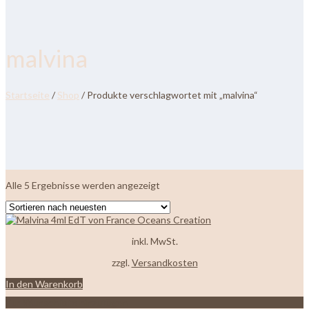
malvina
Startseite
/
Shop
/ Produkte verschlagwortet mit „malvina“
Nach
Alle 5 Ergebnisse werden angezeigt
neuesten
sortiert
inkl. MwSt.
zzgl.
Versandkosten
In den Warenkorb
Zur Wunschliste hinzufügen