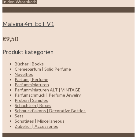
In den Warenkorb
Zur Wunschliste hinzufügen
Malvina 4ml EdT V1
€
9,50
Produkt kategorien
Bücher | Books
Cremeparfum | Solid Perfume
Novelties
Parfum | Perfume
Parfumminiaturen
Parfumminiaturen ALT | VINTAGE
Parfumschmuck | Perfume Jewelry
Proben | Samples
Schachteln | Boxes
Schmuckflakons | Decorative Bottles
Sets
Sonstiges | Miscellaneous
Zubehör | Accessories