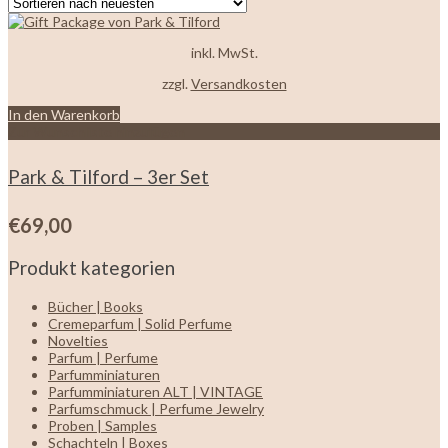
inkl. MwSt.
zzgl.
Versandkosten
In den Warenkorb
Zur Wunschliste hinzufügen
Park & Tilford – 3er Set
€
69,00
Produkt kategorien
Bücher | Books
Cremeparfum | Solid Perfume
Novelties
Parfum | Perfume
Parfumminiaturen
Parfumminiaturen ALT | VINTAGE
Parfumschmuck | Perfume Jewelry
Proben | Samples
Schachteln | Boxes