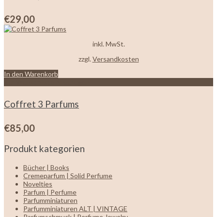
€
29,00
inkl. MwSt.
zzgl.
Versandkosten
In den Warenkorb
Zur Wunschliste hinzufügen
Coffret 3 Parfums
€
85,00
Produkt kategorien
Bücher | Books
Cremeparfum | Solid Perfume
Novelties
Parfum | Perfume
Parfumminiaturen
Parfumminiaturen ALT | VINTAGE
Parfumschmuck | Perfume Jewelry