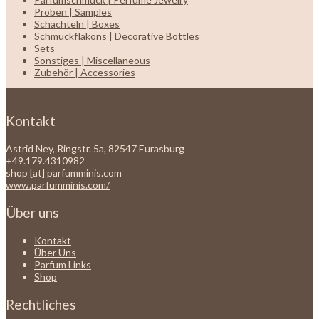
Proben | Samples
Schachteln | Boxes
Schmuckflakons | Decorative Bottles
Sets
Sonstiges | Miscellaneous
Zubehör | Accessories
Kontakt
Astrid Ney, Ringstr. 5a, 82547 Eurasburg
+49.179.4310982
shop [at] parfumminis.com
www.parfumminis.com/
Über uns
Kontakt
Über Uns
Parfum Links
Shop
Rechtliches