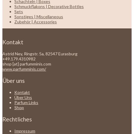
Schachteln | Boxes
Schmuckflakons | Decorative Bottles
Sets
Sonstiges | Miscellaneous
Zubehör | Accessories
Kontakt
Astrid Ney, Ringstr. 5a, 82547 Eurasburg
+49.179.4310982
shop [at] parfumminis.com
www.parfumminis.com/
Über uns
Kontakt
Über Uns
Parfum Links
Shop
Rechtliches
Impressum