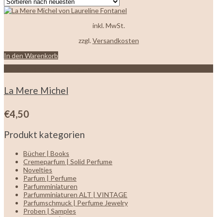
inkl. MwSt.
zzgl.
Versandkosten
In den Warenkorb
Zur Wunschliste hinzufügen
La Mere Michel
€
4,50
Produkt kategorien
Bücher | Books
Cremeparfum | Solid Perfume
Novelties
Parfum | Perfume
Parfumminiaturen
Parfumminiaturen ALT | VINTAGE
Parfumschmuck | Perfume Jewelry
Proben | Samples