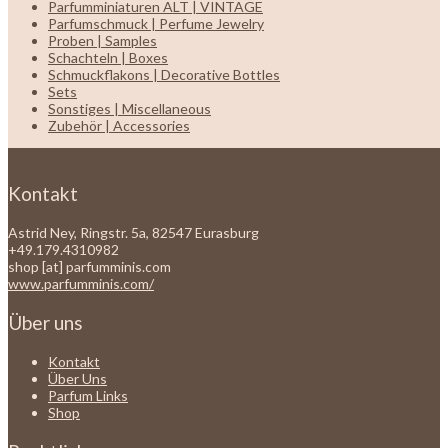
Parfumminiaturen ALT | VINTAGE
Parfumschmuck | Perfume Jewelry
Proben | Samples
Schachteln | Boxes
Schmuckflakons | Decorative Bottles
Sets
Sonstiges | Miscellaneous
Zubehör | Accessories
Kontakt
Astrid Ney, Ringstr. 5a, 82547 Eurasburg
+49.179.4310982
shop [at] parfumminis.com
www.parfumminis.com/
Über uns
Kontakt
Über Uns
Parfum Links
Shop