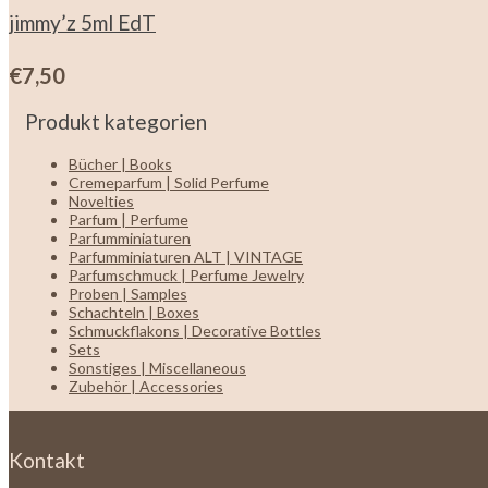
jimmy’z 5ml EdT
€
7,50
Produkt kategorien
Bücher | Books
Cremeparfum | Solid Perfume
Novelties
Parfum | Perfume
Parfumminiaturen
Parfumminiaturen ALT | VINTAGE
Parfumschmuck | Perfume Jewelry
Proben | Samples
Schachteln | Boxes
Schmuckflakons | Decorative Bottles
Sets
Sonstiges | Miscellaneous
Zubehör | Accessories
Kontakt