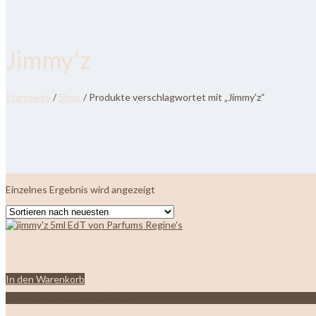
Jimmy'z
Startseite
/
Shop
/ Produkte verschlagwortet mit „Jimmy'z“
Einzelnes Ergebnis wird angezeigt
In den Warenkorb
Zur Wunschliste hinzufügen