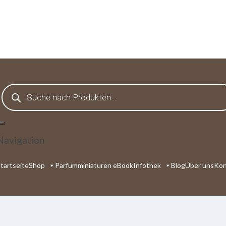
Products
search
Navigation
tartseite
Shop
Parfumminiaturen eBook
Infothek
Blog
Über uns
Kon