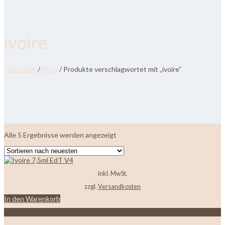
ivoire
Startseite
/
Shop
/ Produkte verschlagwortet mit „ivoire“
Nach
Alle 5 Ergebnisse werden angezeigt
neuesten
sortiert
inkl. MwSt.
zzgl.
Versandkosten
In den Warenkorb
Zur Wunschliste hinzufügen