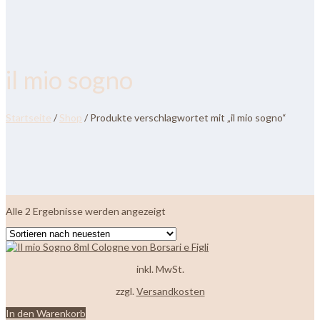
il mio sogno
Startseite
/
Shop
/ Produkte verschlagwortet mit „il mio sogno“
Nach
Alle 2 Ergebnisse werden angezeigt
neuesten
sortiert
inkl. MwSt.
zzgl.
Versandkosten
In den Warenkorb