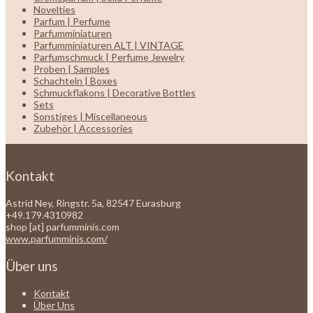
Novelties
Parfum | Perfume
Parfumminiaturen
Parfumminiaturen ALT | VINTAGE
Parfumschmuck | Perfume Jewelry
Proben | Samples
Schachteln | Boxes
Schmuckflakons | Decorative Bottles
Sets
Sonstiges | Miscellaneous
Zubehör | Accessories
Kontakt
Astrid Ney, Ringstr. 5a, 82547 Eurasburg
+49.179.4310982
shop [at] parfumminis.com
www.parfumminis.com/
Über uns
Kontakt
Über Uns