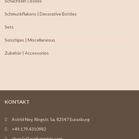
Schachteln | Boxes
Schmuckflakons | Decorative Bottles
Sets
Sonstiges | Miscellaneous
Zubehör | Accessories
KONTAKT
Astrid Ney, Ringstr. 5a, 82547 Eurasburg
+49.179.4310982
shop [at] parfumminis.com