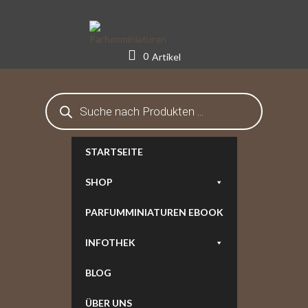
Skip
to
content
0
Artikel
Products
search
STARTSEITE
SHOP
PARFUMMINIATUREN EBOOK
INFOTHEK
BLOG
ÜBER UNS