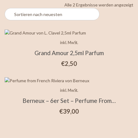
Na
Alle 2 Ergebnisse werden angezeigt
ne
so
inkl. MwSt.
Grand Amour 2,5ml Parfum
€
2,50
inkl. MwSt.
Berneux – 6er Set – Perfume From…
€
39,00