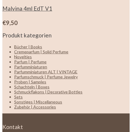
Malvina 4ml EdT V1
€
9,50
Produkt kategorien
Bücher | Books
Cremeparfum | Solid Perfume
Novelties
Parfum | Perfume
Parfumminiaturen
Parfumminiaturen ALT | VINTAGE
Parfumschmuck | Perfume Jewelry
Proben | Samples
Schachteln | Boxes
Schmuckflakons | Decorative Bottles
Sets
Sonstiges | Miscellaneous
Zubehör | Accessories
Kontakt