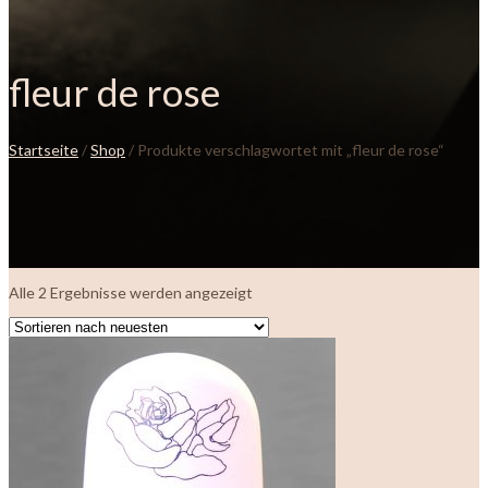
fleur de rose
Startseite
/
Shop
/ Produkte verschlagwortet mit „fleur de rose“
Nach
Alle 2 Ergebnisse werden angezeigt
neuesten
sortiert