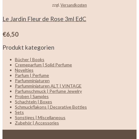
zzgl.
Versandkosten
Le Jardin Fleur de Rose 3ml EdC
€
6,50
Produkt kategorien
Bücher | Books
Cremeparfum | Solid Perfume
Novelties
Parfum | Perfume
Parfumminiaturen
Parfumminiaturen ALT | VINTAGE
Parfumschmuck | Perfume Jewelry
Proben | Samples
Schachteln | Boxes
Schmuckflakons | Decorative Bottles
Sets
Sonstiges | Miscellaneous
Zubehör | Accessories