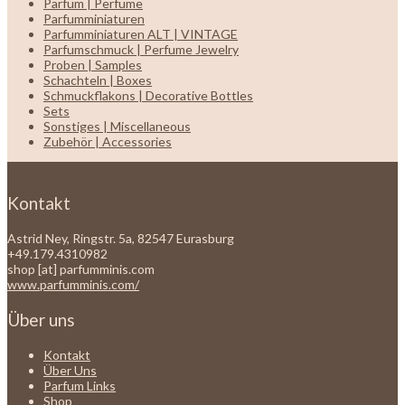
Parfum | Perfume
Parfumminiaturen
Parfumminiaturen ALT | VINTAGE
Parfumschmuck | Perfume Jewelry
Proben | Samples
Schachteln | Boxes
Schmuckflakons | Decorative Bottles
Sets
Sonstiges | Miscellaneous
Zubehör | Accessories
Kontakt
Astrid Ney, Ringstr. 5a, 82547 Eurasburg
+49.179.4310982
shop [at] parfumminis.com
www.parfumminis.com/
Über uns
Kontakt
Über Uns
Parfum Links
Shop