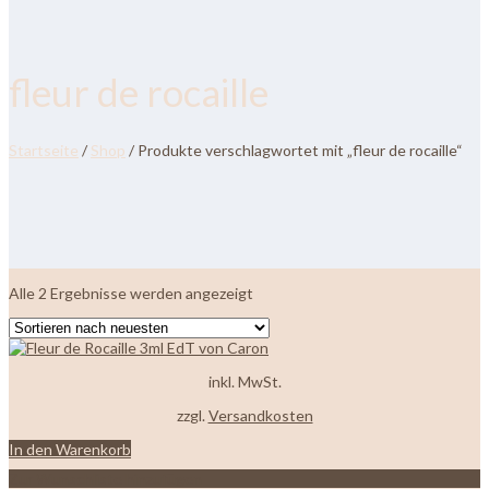
fleur de rocaille
Startseite
/
Shop
/ Produkte verschlagwortet mit „fleur de rocaille“
Nach
Alle 2 Ergebnisse werden angezeigt
neuesten
sortiert
inkl. MwSt.
zzgl.
Versandkosten
In den Warenkorb
Zur Wunschliste hinzufügen