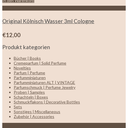
In den Warenkorb
Zur Wunschliste hinzufügen
Original Kölnisch Wasser 3ml Cologne
€
12,00
Produkt kategorien
Bücher | Books
Cremeparfum | Solid Perfume
Novelties
Parfum | Perfume
Parfumminiaturen
Parfumminiaturen ALT | VINTAGE
Parfumschmuck | Perfume Jewelry
Proben | Samples
Schachteln | Boxes
Schmuckflakons | Decorative Bottles
Sets
Sonstiges | Miscellaneous
Zubehör | Accessories