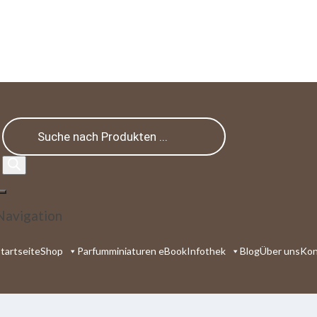
Products
search
Navigation
tartseite
Shop
Parfumminiaturen eBook
Infothek
Blog
Über uns
Kon