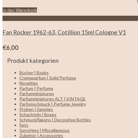
In den Warenkorb
Zur Wunschliste hinzufügen
Fan Rocker 1962-63, Cotillion 15ml Cologne V1
€
6,00
Produkt kategorien
Bücher | Books
Cremeparfum | Solid Perfume
Novelties
Parfum | Perfume
Parfumminiaturen
Parfumminiaturen ALT | VINTAGE
Parfumschmuck | Perfume Jewelry
Proben | Samples
Schachteln | Boxes
Schmuckflakons | Decorative Bottles
Sets
Sonstiges | Miscellaneous
Zubehör | Accessories