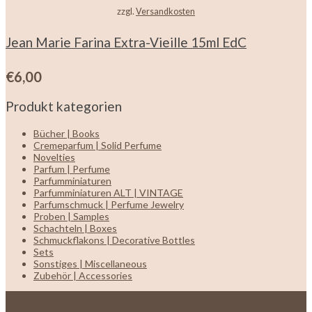
zzgl.
Versandkosten
Jean Marie Farina Extra-Vieille 15ml EdC
€
6,00
Produkt kategorien
Bücher | Books
Cremeparfum | Solid Perfume
Novelties
Parfum | Perfume
Parfumminiaturen
Parfumminiaturen ALT | VINTAGE
Parfumschmuck | Perfume Jewelry
Proben | Samples
Schachteln | Boxes
Schmuckflakons | Decorative Bottles
Sets
Sonstiges | Miscellaneous
Zubehör | Accessories