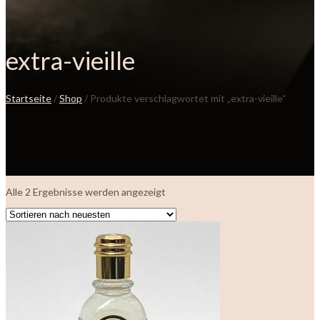
extra-vieille
Startseite
/
Shop
/ Produkte verschlagwortet mit „extra-vieille“
Nach
Alle 2 Ergebnisse werden angezeigt
neuesten
sortiert