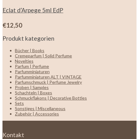
Eclat d’Arpege 5ml EdP
€
12,50
Produkt kategorien
Bücher | Books
Cremeparfum | Solid Perfume
Novelties
Parfum | Perfume
Parfumminiaturen
Parfumminiaturen ALT | VINTAGE
Parfumschmuck | Perfume Jewelry
Proben | Samples
Schachteln | Boxes
Schmuckflakons | Decorative Bottles
Sets
Sonstiges | Miscellaneous
Zubehör | Accessories
Kontakt