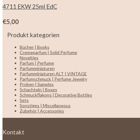
4711 EKW 25ml EdC
€
5,00
Produkt kategorien
Bücher | Books
Cremeparfum | Solid Perfume
Novelties
Parfum | Perfume
Parfumminiaturen
Parfumminiaturen ALT | VINTAGE
Parfumschmuck | Perfume Jewelry
Proben | Samples
Schachteln | Boxes
Schmuckflakons | Decorative Bottles
Sets
Sonstiges | Miscellaneous
Zubehör | Accessories
Kontakt