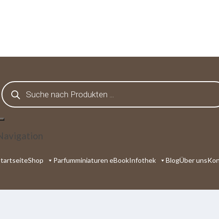
Products
search
Navigation
tartseite
Shop
Parfumminiaturen eBook
Infothek
Blog
Über uns
Kon