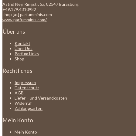
Astrid Ney, Ringstr. 5a, 82547 Eurasburg
+49.179.4310982
shop [at] parfumminis.com
www.parfumminis.com/
Über uns
Kontakt
Über Uns
Parfum Links
Shop
Rechtliches
Impressum
Datenschutz
AGB
Liefer – und Versandkosten
Widerruf
Zahlungsarten
Mein Konto
Mein Konto