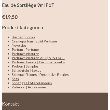
Eau de Sortilège 9ml PdT
€
19,50
Produkt kategorien
Bücher | Books
Cremeparfum | Solid Perfume
Novelties
Parfum | Perfume
Parfumminiaturen
Parfumminiaturen ALT | VINTAGE
Parfumschmuck | Perfume Jewelry
Proben | Samples
Schachteln | Boxes
Schmuckflakons | Decorative Bottles
Sets
Sonstiges | Miscellaneous
Zubehör | Accessories
Kontakt