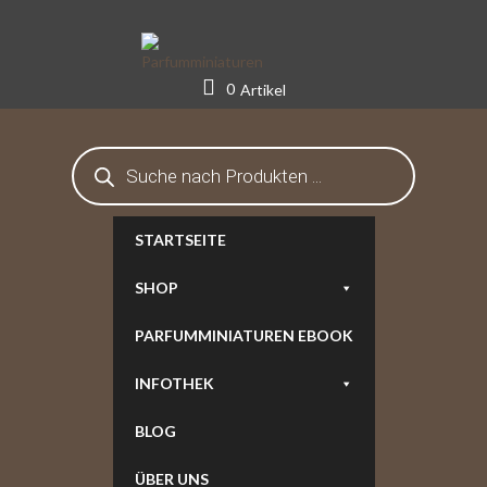
Skip
to
content
0
Artikel
Products
search
STARTSEITE
SHOP
PARFUMMINIATUREN EBOOK
INFOTHEK
BLOG
ÜBER UNS