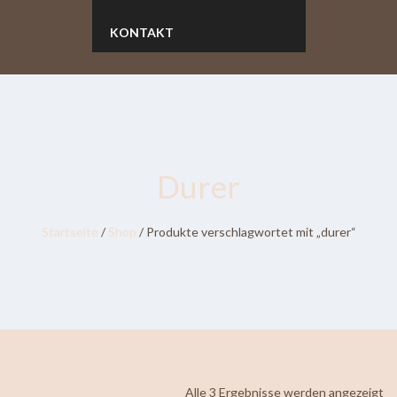
KONTAKT
Durer
Startseite
/
Shop
/ Produkte verschlagwortet mit „durer“
Na
Alle 3 Ergebnisse werden angezeigt