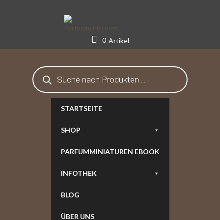
Skip
to
content
0
Artikel
Products
search
STARTSEITE
SHOP
PARFUMMINIATUREN EBOOK
INFOTHEK
BLOG
ÜBER UNS