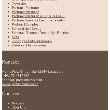
Novelties
Parfum | Perfume
Parfumminiaturen
Parfumminiaturen ALT | VINTAGE
Parfumschmuck | Perfume Jewelry
Proben | Samples
Schachteln | Boxes
Schmuckflakons | Decorative Bottles
Sets
Sonstiges | Miscellaneous
Zubehör | Accessories
Kontakt
Astrid Ney, Ringstr. 5a, 82547 Eurasburg
+49.179.4310982
shop [at] parfumminis.com
www.parfumminis.com/
Über uns
Kontakt
Über Uns