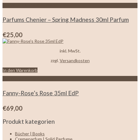
Zur Wunschliste hinzufügen
Parfums Chenier – Spring Madness 30ml Parfum
€
25,00
inkl. MwSt.
zzgl.
Versandkosten
In den Warenkorb
Zur Wunschliste hinzufügen
Fanny-Rose’s Rose 35ml EdP
€
69,00
Produkt kategorien
Bücher | Books
Cremeparfum | Solid Perfume