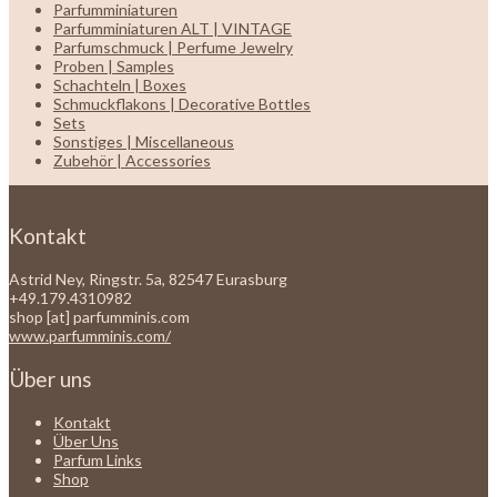
Parfumminiaturen
Parfumminiaturen ALT | VINTAGE
Parfumschmuck | Perfume Jewelry
Proben | Samples
Schachteln | Boxes
Schmuckflakons | Decorative Bottles
Sets
Sonstiges | Miscellaneous
Zubehör | Accessories
Kontakt
Astrid Ney, Ringstr. 5a, 82547 Eurasburg
+49.179.4310982
shop [at] parfumminis.com
www.parfumminis.com/
Über uns
Kontakt
Über Uns
Parfum Links
Shop