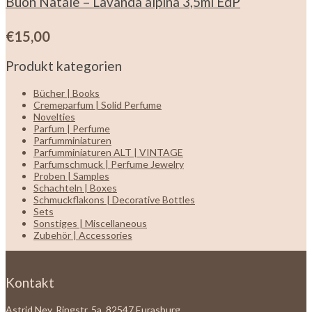
Buon Natale – Lavanda alpina 3,5ml EdP
€
15,00
Produkt kategorien
Bücher | Books
Cremeparfum | Solid Perfume
Novelties
Parfum | Perfume
Parfumminiaturen
Parfumminiaturen ALT | VINTAGE
Parfumschmuck | Perfume Jewelry
Proben | Samples
Schachteln | Boxes
Schmuckflakons | Decorative Bottles
Sets
Sonstiges | Miscellaneous
Zubehör | Accessories
Kontakt
Astrid Ney, Ringstr. 5a, 82547 Eurasburg