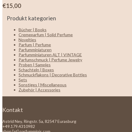
€
15,00
Produkt kategorien
Bücher | Books
Cremeparfum | Solid Perfume
Novelties
Parfum | Perfume
Parfumminiaturen
Parfumminiaturen ALT | VINTAGE
Parfumschmuck | Perfume Jewelry
Proben | Samples
Schachteln | Boxes
Schmuckflakons | Decorative Bottles
Sets
Sonstiges | Miscellaneous
Zubehör | Accessories
Kontakt
Astrid Ney, Ringstr. 5a, 82547 Eurasburg
+49.179.4310982
shop [at] parfumminis.com