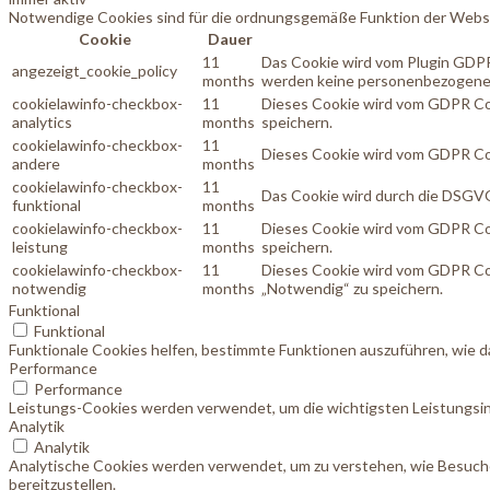
Notwendige Cookies sind für die ordnungsgemäße Funktion der Websi
Cookie
Dauer
11
Das Cookie wird vom Plugin GDPR
angezeigt_cookie_policy
months
werden keine personenbezogene
cookielawinfo-checkbox-
11
Dieses Cookie wird vom GDPR Coo
analytics
months
speichern.
cookielawinfo-checkbox-
11
Dieses Cookie wird vom GDPR Coo
andere
months
cookielawinfo-checkbox-
11
Das Cookie wird durch die DSGVO
funktional
months
cookielawinfo-checkbox-
11
Dieses Cookie wird vom GDPR Coo
leistung
months
speichern.
cookielawinfo-checkbox-
11
Dieses Cookie wird vom GDPR Coo
notwendig
months
„Notwendig“ zu speichern.
Funktional
Funktional
Funktionale Cookies helfen, bestimmte Funktionen auszuführen, wie d
Performance
Performance
Leistungs-Cookies werden verwendet, um die wichtigsten Leistungsind
Analytik
Analytik
Analytische Cookies werden verwendet, um zu verstehen, wie Besucher
bereitzustellen.