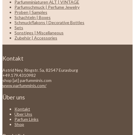
Parfumminiaturen ALT | VINTAGE
Parfumschmuck | Perfume Jewelry
Proben | Samples
Schachteln | Boxes
Schmuckflakons | Decorative Bottles
Sets
Sonstiges | Miscellaneous
Zubehör | Accessories
Kontakt
Astrid Ney, Ringstr. 5a, 82547 Eurasburg
+49.179.4310982
shop [at] parfumminis.com
www.parfumminis.com/
Über uns
Kontakt
Über Uns
Parfum Links
Shop