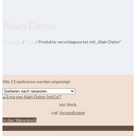
Alain Delon
Startseite
/
Shop
/ Produkte verschlagwortet mit „Alain Delon“
Nach
Alle 2 Ergebnisse werden angezeigt
neuesten
sortiert
inkl. MwSt.
zzgl.
Versandkosten
In den Warenkorb
Zur Wunschliste hinzufügen