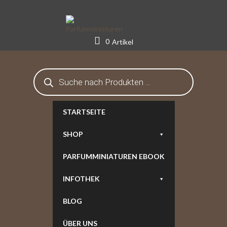
Skip
to
content
0
Artikel
Products
search
STARTSEITE
SHOP
PARFUMMINIATUREN EBOOK
INFOTHEK
BLOG
ÜBER UNS