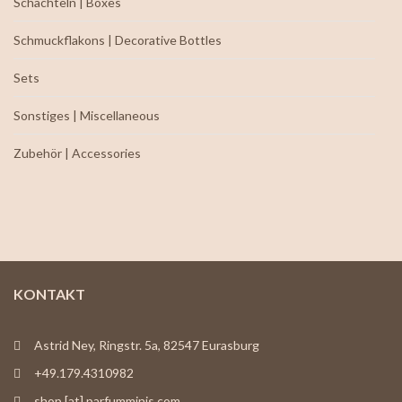
Schachteln | Boxes
Schmuckflakons | Decorative Bottles
Sets
Sonstiges | Miscellaneous
Zubehör | Accessories
KONTAKT
Astrid Ney, Ringstr. 5a, 82547 Eurasburg
+49.179.4310982
shop [at] parfumminis.com