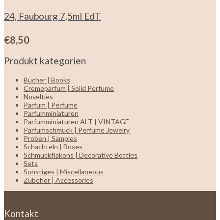
24, Faubourg 7,5ml EdT
€
8,50
Produkt kategorien
Bücher | Books
Cremeparfum | Solid Perfume
Novelties
Parfum | Perfume
Parfumminiaturen
Parfumminiaturen ALT | VINTAGE
Parfumschmuck | Perfume Jewelry
Proben | Samples
Schachteln | Boxes
Schmuckflakons | Decorative Bottles
Sets
Sonstiges | Miscellaneous
Zubehör | Accessories
Kontakt