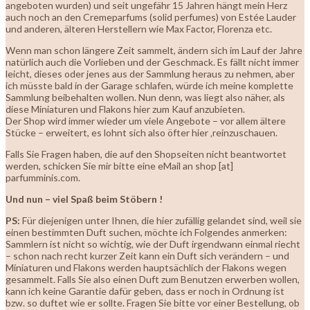
angeboten wurden) und seit ungefähr 15 Jahren hängt mein Herz
auch noch an den Cremeparfums (solid perfumes) von Estée Lauder
und anderen, älteren Herstellern wie Max Factor, Florenza etc.
Wenn man schon längere Zeit sammelt, ändern sich im Lauf der Jahre
natürlich auch die Vorlieben und der Geschmack. Es fällt nicht immer
leicht, dieses oder jenes aus der Sammlung heraus zu nehmen, aber
ich müsste bald in der Garage schlafen, würde ich meine komplette
Sammlung beibehalten wollen. Nun denn, was liegt also näher, als
diese Miniaturen und Flakons hier zum Kauf anzubieten.
Der Shop wird immer wieder um viele Angebote – vor allem ältere
Stücke – erweitert, es lohnt sich also öfter hier ‚reinzuschauen.
Falls Sie Fragen haben, die auf den Shopseiten nicht beantwortet
werden, schicken Sie mir bitte eine eMail an shop [at]
parfumminis.com.
Und nun – viel Spaß beim Stöbern !
PS:
Für diejenigen unter Ihnen, die hier zufällig gelandet sind, weil sie
einen bestimmten Duft suchen, möchte ich Folgendes anmerken:
Sammlern ist nicht so wichtig, wie der Duft irgendwann einmal riecht
– schon nach recht kurzer Zeit kann ein Duft sich verändern – und
Miniaturen und Flakons werden hauptsächlich der Flakons wegen
gesammelt. Falls Sie also einen Duft zum Benutzen erwerben wollen,
kann ich keine Garantie dafür geben, dass er noch in Ordnung ist
bzw. so duftet wie er sollte. Fragen Sie bitte vor einer Bestellung, ob