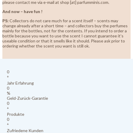
please contact me via e-mail at shop [at] parfumminis.com.
And now – have fun !
PS:
Collectors do not care much for a scent itself – scents may
change already after a short time – and collectors buy the perfumes
mainly for the bottles, not for the contents. If you intend to order a
bottle because you want to use the scent I cannot guarantee it’s
useable condition or that it smells like it should. Please ask prior to
ordering whether the scent you want is still ok.
0
+
Jahr Erfahrung
0
%
Geld-Zurück-Garantie
0
+
Produkte
0
+
Zufriedene Kunden