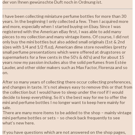
der von Ihnen gewünschte Duft noch in Ordnung ist.
I have been collecting miniature perfume bottles for more than 30
years. In the beginning I only collected a few. Then I acquired more
and more, especially when I started buying on Ebay. Since I was
registered with the American eBay first, I was able to add many
pieces to my collection and many vintage items. Of course, I did not
only buy the mini bottles but also added small originals (1st & 2nd
sizes with 1/4 and 1/2 fl.oz), American dime store novelties (pretty
small perfume presentations which were offered at drugstores or
supermarkets for a few cents in the 50’s & 60’s) and for about 15
years now my passion includes also the solid perfumes from Estée
Lauder, and other older makers such as Max Factor, Florenza and so
on.
After so many years of collecting there occur collecting preferences,
and changes in taste. It’s not always easy to remove this or that from
the collection but I would have to sleep under the roof if I would
decide to keep everything. So it’s the best way for me to offer the
mini and perfume bottles I no longer want to keep here mainly for
sale.
There are many more items to be added to the shop – mainly vintage
mini perfume bottles or sets – so check back frequently to see
what’s new here.
If you have questions which are not answered on the shop pages,