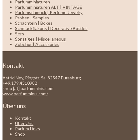
Parfumminiaturen
Parfumminiaturen ALT | VINTAGE
Parfumschmuck | Perfume Jewelry
Proben | Samples
Schachteln | Boxes
Schmuckflakons | Decorative Bottles
Sets
Sonstiges | Miscellaneous
Zubehör | Accessories
Kontakt
Astrid Ney, Ringstr. 5a, 82547 Eurasburg
+49.179.4310982
shop [at] parfumminis.com
www.parfumminis.com/
Über uns
Kontakt
Über Uns
Parfum Links
Shop