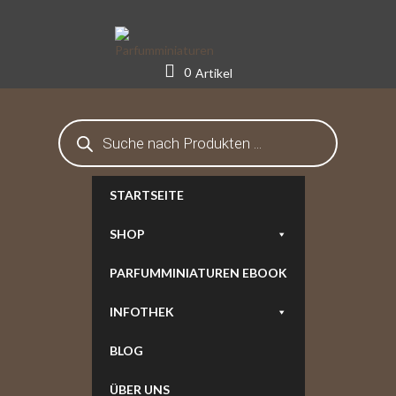
Skip
to
content
0
Artikel
Products
search
STARTSEITE
SHOP
PARFUMMINIATUREN EBOOK
INFOTHEK
BLOG
ÜBER UNS