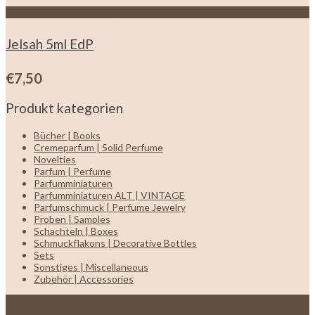
Zur Wunschliste hinzufügen
Jelsah 5ml EdP
€
7,50
Produkt kategorien
Bücher | Books
Cremeparfum | Solid Perfume
Novelties
Parfum | Perfume
Parfumminiaturen
Parfumminiaturen ALT | VINTAGE
Parfumschmuck | Perfume Jewelry
Proben | Samples
Schachteln | Boxes
Schmuckflakons | Decorative Bottles
Sets
Sonstiges | Miscellaneous
Zubehör | Accessories