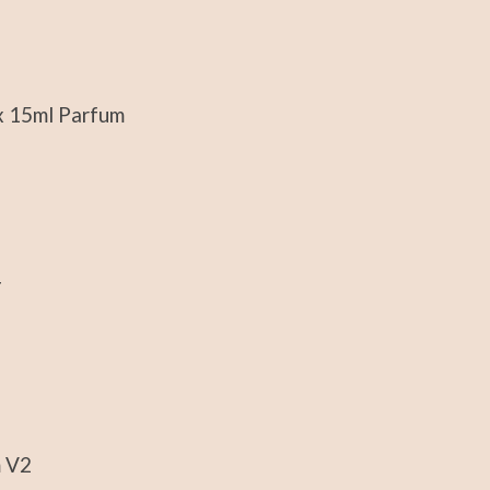
4x 15ml Parfum
T
m V2