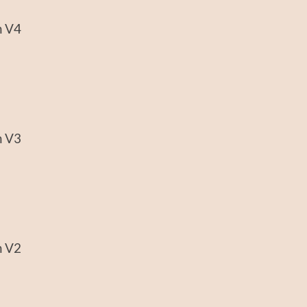
m V4
m V3
m V2