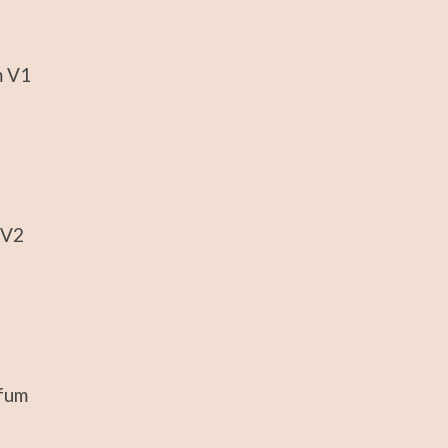
m V1
 V2
rfum