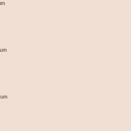
um
fum
fum