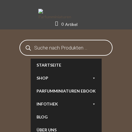
Skip
to
content
0
Artikel
Products
search
STARTSEITE
SHOP
PARFUMMINIATUREN EBOOK
INFOTHEK
BLOG
ÜBER UNS