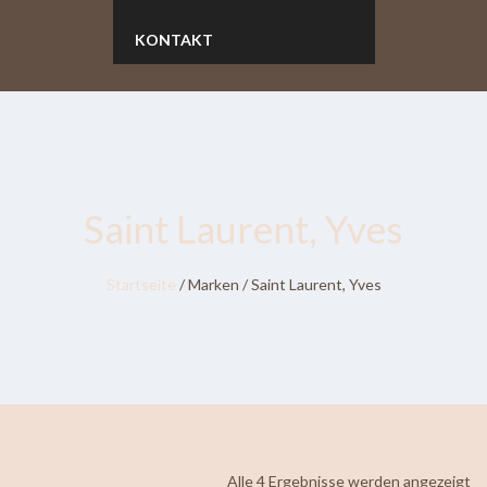
KONTAKT
Saint Laurent, Yves
Startseite
/ Marken / Saint Laurent, Yves
Na
Alle 4 Ergebnisse werden angezeigt