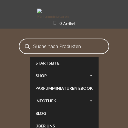
Skip
to
content
0
Artikel
Products
search
STARTSEITE
SHOP
PARFUMMINIATUREN EBOOK
INFOTHEK
BLOG
ÜBER UNS