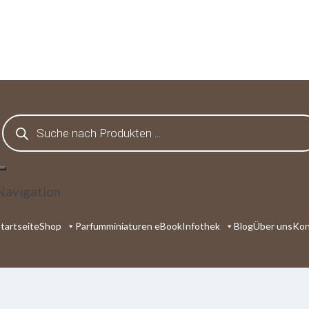
Products
search
Navigation
tartseite
Shop
Parfumminiaturen eBook
Infothek
Blog
Über uns
Kon