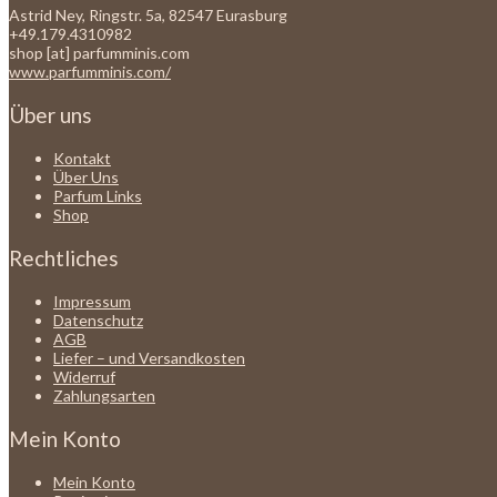
Astrid Ney, Ringstr. 5a, 82547 Eurasburg
+49.179.4310982
shop [at] parfumminis.com
www.parfumminis.com/
Über uns
Kontakt
Über Uns
Parfum Links
Shop
Rechtliches
Impressum
Datenschutz
AGB
Liefer – und Versandkosten
Widerruf
Zahlungsarten
Mein Konto
Mein Konto