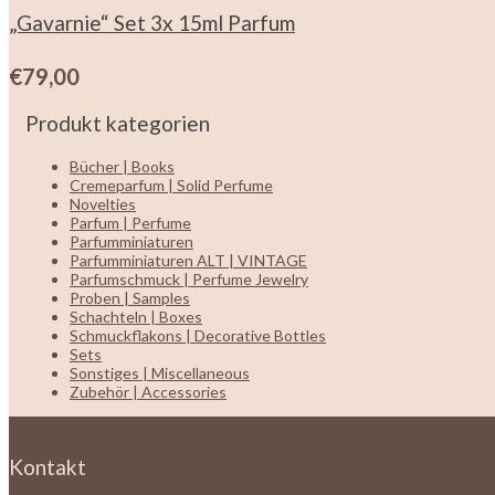
„Gavarnie“ Set 3x 15ml Parfum
€
79,00
Produkt kategorien
Bücher | Books
Cremeparfum | Solid Perfume
Novelties
Parfum | Perfume
Parfumminiaturen
Parfumminiaturen ALT | VINTAGE
Parfumschmuck | Perfume Jewelry
Proben | Samples
Schachteln | Boxes
Schmuckflakons | Decorative Bottles
Sets
Sonstiges | Miscellaneous
Zubehör | Accessories
Kontakt