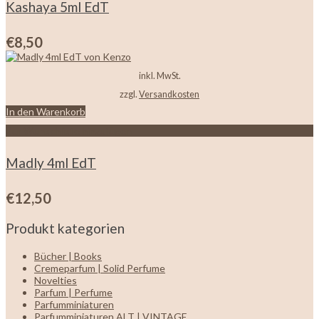
Kashaya 5ml EdT
€
8,50
inkl. MwSt.
zzgl.
Versandkosten
In den Warenkorb
Zur Wunschliste hinzufügen
Madly 4ml EdT
€
12,50
Produkt kategorien
Bücher | Books
Cremeparfum | Solid Perfume
Novelties
Parfum | Perfume
Parfumminiaturen
Parfumminiaturen ALT | VINTAGE