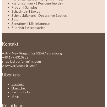
Parfumschmuck | Perfume Jewelry
Proben | Samples
Schachteln | Boxes
Schmuckflakons | Decorative Bottles
Sets
Sonstiges | Miscellaneous
Zubehör | Accessories
Kontakt
Astrid Ney, Ringstr. 5a, 82547 Eurasburg
+49.179.4310982
shop [at] parfumminis.com
www.parfumminis.com/
Über uns
Kontakt
Über Uns
Parfum Links
Shop
Rechtliches