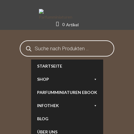
Skip
to
content
0
Artikel
Products
search
STARTSEITE
SHOP
PARFUMMINIATUREN EBOOK
INFOTHEK
BLOG
ÜBER UNS