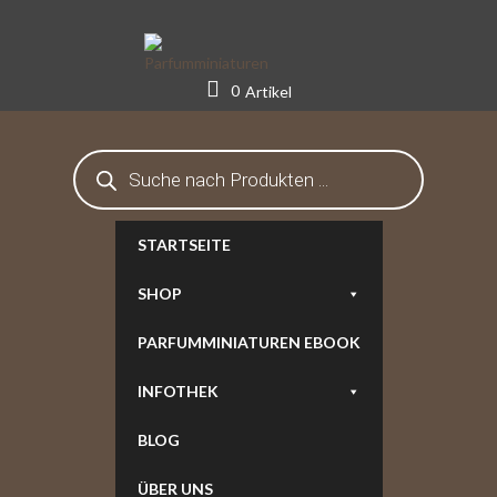
Skip
to
content
0
Artikel
Products
search
STARTSEITE
SHOP
PARFUMMINIATUREN EBOOK
INFOTHEK
BLOG
ÜBER UNS