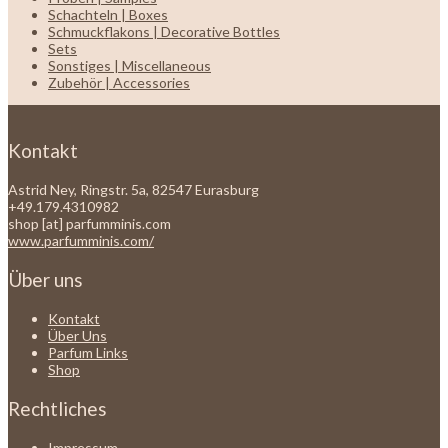
Schachteln | Boxes
Schmuckflakons | Decorative Bottles
Sets
Sonstiges | Miscellaneous
Zubehör | Accessories
Kontakt
Astrid Ney, Ringstr. 5a, 82547 Eurasburg
+49.179.4310982
shop [at] parfumminis.com
www.parfumminis.com/
Über uns
Kontakt
Über Uns
Parfum Links
Shop
Rechtliches
Impressum