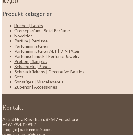
€
7,00
Produkt kategorien
Bücher | Books
Cremeparfum | Solid Perfume
Novelties
Parfum | Perfume
Parfumminiaturen
Parfumminiaturen ALT | VINTAGE
Parfumschmuck | Perfume Jewelry
Proben | Samples
Schachteln | Boxes
Schmuckflakons | Decorative Bottles
Sets
Sonstiges | Miscellaneous
Zubehör | Accessories
Kontakt
Astrid Ney, Ringstr. 5a, 82547 Eurasburg
+49.179.4310982
shop [at] parfumminis.com
www.parfumminis.com/