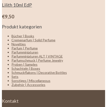
Lilith 10ml EdP
€
9,50
Produkt kategorien
Bücher | Books
Cremeparfum | Solid Perfume
Novelties
Parfum | Perfume
Parfumminiaturen
Parfumminiaturen ALT | VINTAGE
Parfumschmuck | Perfume Jewelry
Proben | Samples
Schachteln | Boxes
Schmuckflakons | Decorative Bottles
Sets
Sonstiges | Miscellaneous
Zubehör | Accessories
Kontakt