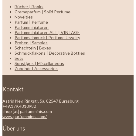
Bücher | Books
Cremeparfum | Solid Perfume
Novelties
Parfum | Perfume
Parfumminiaturen
Parfumminiaturen ALT | VINTAGE
Parfumschmuck | Perfume Jewelry
Proben | Samples
Schachteln | Boxes
Schmuckflakons | Decorative Bottles
Sets
Sonstiges | Miscellaneous
Zubehör | Accessories
Kontakt
Astrid Ney, Ringstr. 5a, 82547 Eurasburg
+49.179.4310982
shop [at] parfumminis.com
www.parfumminis.com/
Über uns