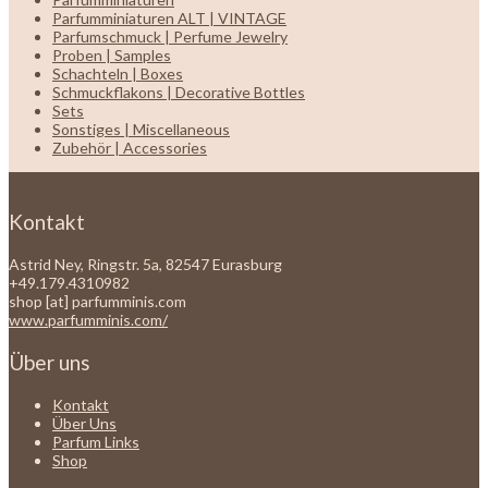
Parfumminiaturen ALT | VINTAGE
Parfumschmuck | Perfume Jewelry
Proben | Samples
Schachteln | Boxes
Schmuckflakons | Decorative Bottles
Sets
Sonstiges | Miscellaneous
Zubehör | Accessories
Kontakt
Astrid Ney, Ringstr. 5a, 82547 Eurasburg
+49.179.4310982
shop [at] parfumminis.com
www.parfumminis.com/
Über uns
Kontakt
Über Uns
Parfum Links
Shop